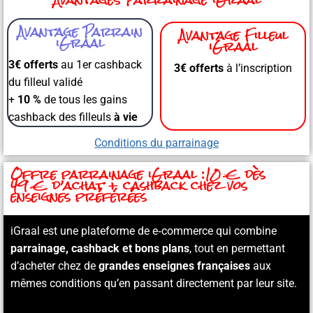
Avantage Parrain
Avantage Filleul
iGraal
iGraal
3€ offerts
au 1er cashback
3€ offerts
à l’inscription
du filleul validé
+
10 %
de tous les gains
cashback des filleuls
à vie
Conditions du parrainage
Offre parrainage iGraal :10 € dès
49 € d’achat + cashback chez vos
enseignes préférées
iGraal est une plateforme de e‑commerce qui combine
parrainage, cashback et bons plans
, tout en permettant
d’acheter chez de
grandes enseignes françaises
aux
mêmes conditions qu’en passant directement par leur site.