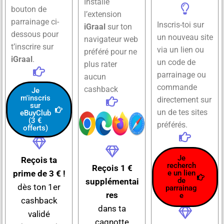
Installe
bouton de
l’extension
parrainage ci-
Inscris-toi sur
iGraal
sur ton
dessous pour
un nouveau site
navigateur web
t’inscrire sur
via un lien ou
préféré pour ne
iGraal
.
un code de
plus rater
parrainage ou
aucun
commande
cashback
Je
m'inscris
directement sur
sur
un de tes sites
eBuyClub
(3 €
préférés.
offerts)
Je
Reçois ta
recherch
Reçois 1 €
prime de 3 € !
e un lien
de
supplémentai
dès ton 1er
parrainag
res
e
cashback
dans ta
validé
cagnotte