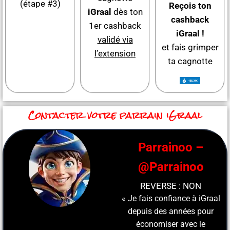
(étape #3)
Reçois ton
iGraal
dès ton
cashback
1er cashback
iGraal !
validé via
et fais grimper
l’extension
ta cagnotte
Contacter votre parrain iGraal
Parrainoo –
@Parrainoo
REVERSE : NON
« Je fais confiance à iGraal
e
e
depuis des années pour
t
t
fi
économiser avec le
e
fi
e
o