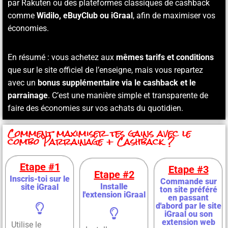
par Rakuten ou des plateformes classiques de cashback
comme
Widilo, eBuyClub ou iGraal
, afin de maximiser vos
économies.
En résumé : vous achetez aux
mêmes tarifs et conditions
que sur le site officiel de l’enseigne, mais vous repartez
avec un
bonus supplémentaire via le cashback et le
parrainage
. C’est une manière simple et transparente de
faire des économies sur vos achats du quotidien.
Comment maximiser tes gains avec le
combo Parrainage + Cashback ?
Etape #1
Etape #3
Etape #2
Inscris-toi sur le
Commande sur
Installe
site iGraal
ton site préféré
l'extension iGraal
en passant
d'abord par le site
iGraal ou son
extension web
Utilise le