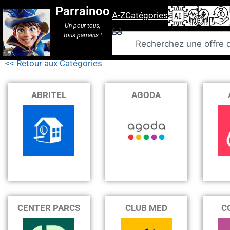
Meilleure
Parrainoo
A-Z
Catégories
Voy
Un pour tous,
tous parrains !
<< Retour aux Catégories
ABRITEL
AGODA
CENTER PARCS
CLUB MED
C