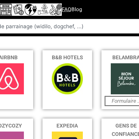
s Offres de Parrainag
ages & Vacances
FAQ
Blog
AIRBNB
B&B HOTELS
BELAMBR
Formulaire 
OZYCOZY
EXPEDIA
GENS DE
CONFIANC