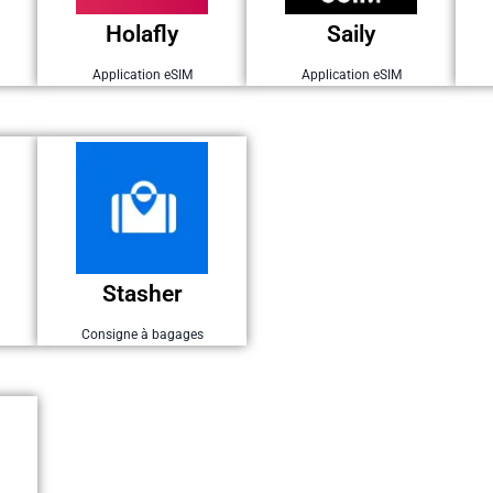
5 $ offerts
Holafly
Holafly
Saily
Parrainage
Parrainage Saily
Application eSIM
Application eSIM
J'en profite
Stasher
Parrainage
Stasher
Consigne à bagages