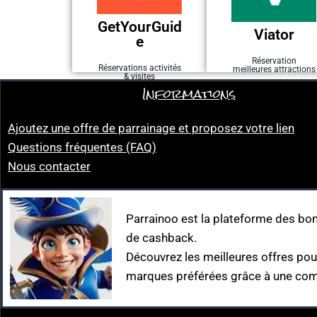
5 à 20 % offerts
5 à 10 % offerts
GetYourGuid
Viator
GetYourGuide
Viator
e
Parrainage
Parrainage
Réservation
Réservations activités
meilleures attractions
& visites
Informations
Ajoutez une offre de parrainage et proposez votre lien
Questions fréquentes (FAQ)
Nous contacter
Parrainoo est la plateforme des bon
de cashback.
Découvrez les meilleures offres po
marques préférées grâce à une com