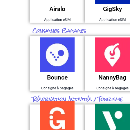
Airalo
Airalo
GigSky
GigSky
Parrainage
Parrainage
Application eSIM
Application eSIM
Consignes Bagages
J'en profite
J'en profite
5 $ offerts
Nannybag
Parrainage
Bounce
Bounce
NannyBag
Parrainage
Consigne à bagages
Consigne à bagages
Réservation Activités / Tourisme
J'en profite
J'en profite