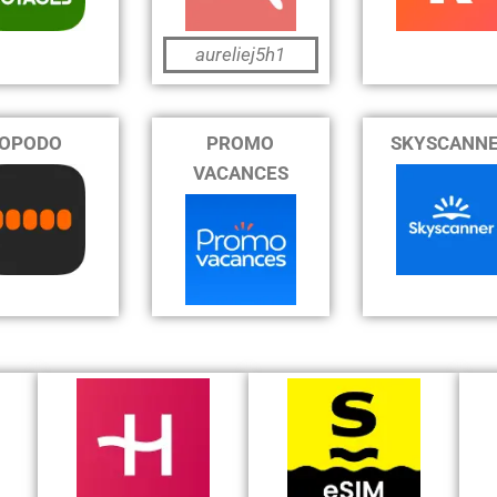
aureliej5h1
OPODO
PROMO
SKYSCANN
VACANCES
J'en profite
J'en profite
FABIEN1099
5 % offerts