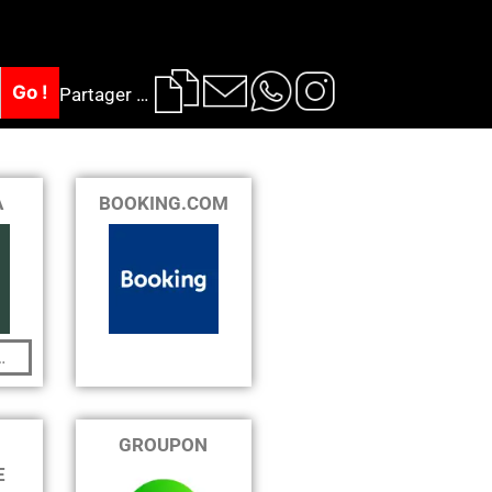
e
Go !
Partager …
A
BOOKING.COM
…
GROUPON
E