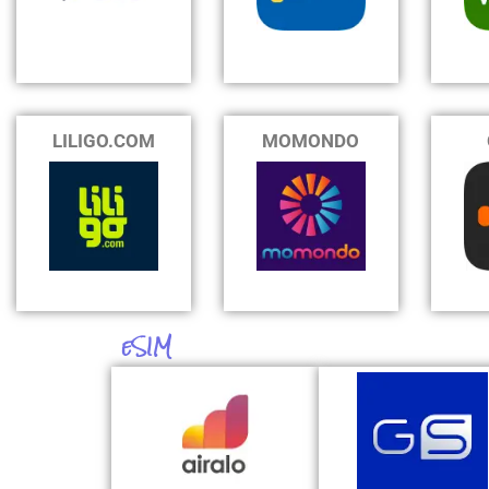
LILIGO.COM
MOMONDO
eSIM
J'en profite
J'en profite
SANA162
3 $ offerts
3 € offerts