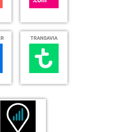
ER
TRANSAVIA
J'en profite
MG51QGES
20 % offerts